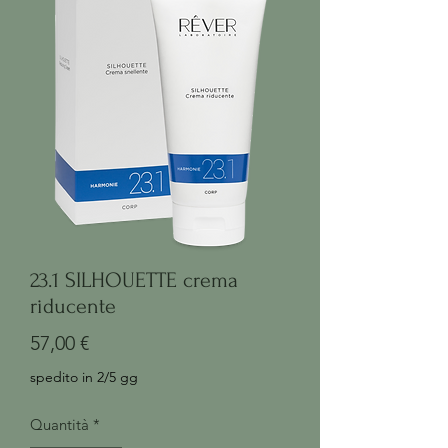
23.1 SILHOUETTE crema
riducente
Prezzo
57,00 €
spedito in 2/5 gg
Quantità
*