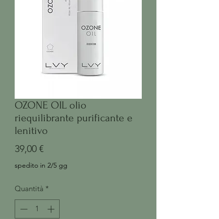
OZONE OIL olio
riequilibrante purificante e
lenitivo
Prezzo
39,00 €
spedito in 2/5 gg
Quantità
*