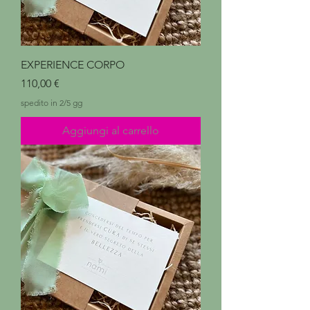
EXPERIENCE CORPO
Prezzo
110,00 €
spedito in 2/5 gg
Aggiungi al carrello